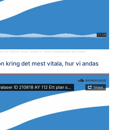
er ID 230316 Tema: Lektion 4 i boken medvetenhet gm rörelse
n kring det mest vitala, hur vi andas