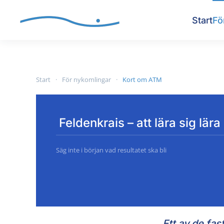
Start
Fö
Skip to main content
Start
För nykomlingar
Kort om ATM
Feldenkrais – att lära sig lära
Säg inte i början vad resultatet ska bli
Ett av de fa