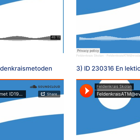
Feldenkrais Skolan
·
FeldenkraisATM@evalas
feldenkraismetoden
3) ID 230316 En lektio