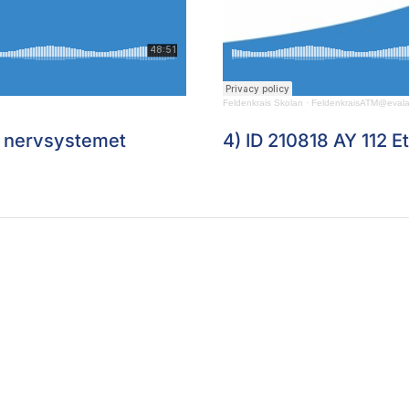
Feldenkrais Skolan
·
FeldenkraisATM@evalas
i nervsystemet
4) ID 210818 AY 112 E