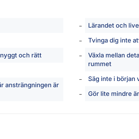
Lärandet och liv
Tvinga dig inte at
snyggt och rätt
Växla mellan detal
rummet
Säg inte i början 
när ansträngningen är
Gör lite mindre ä