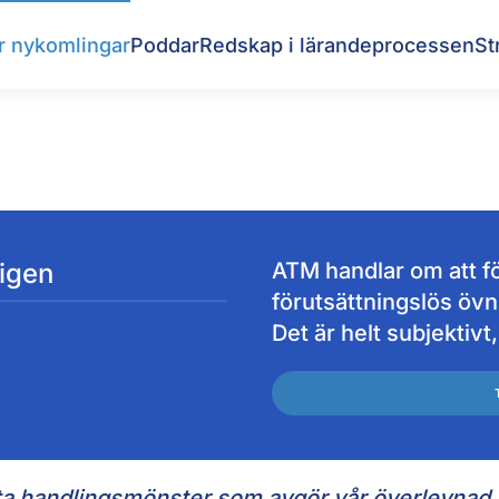
r nykomlingar
Poddar
Redskap i lärandeprocessen
St
 igen
ATM handlar om att fö
förutsättningslös övn
Det är helt subjektiv
sta handlingsmönster som avgör vår överlevnad 