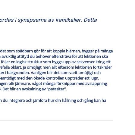
ordas i synapserna av kemikalier. Detta
 det som spädbarn gör för att koppla hjärnan, bygger på många
 avsiktlig attityd du behöver eftersträva för att lektionen ska
följer en logisk struktur som byggs upp av sekvenser kring ett
efalla oklart, ja omöjligt men allt eftersom lektionen fortskrider
ker i bakgrunden. Vanligen blir det som varit omöjligt och
Samtidigt med den ökade kontrollen uppträder ett lugn,
ingen blir jämnare, något många förknippar med avslappning
 Det blir en avskalning av "parasiter".
an du integrera och jämföra hur din hållning och gång kan ha