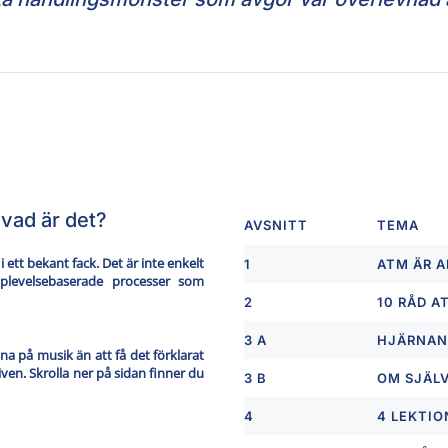
vad är det?
AVSNITT
TEMA
 ett bekant fack. Det är inte enkelt
1
ATM ÄR 
pplevelsebaserade processer som
2
10 RÅD A
3 A
HJÄRNAN
sna på musik än att få det förklarat
iven. Skrolla ner på sidan finner du
3 B
OM SJÄL
4
4 LEKTIO