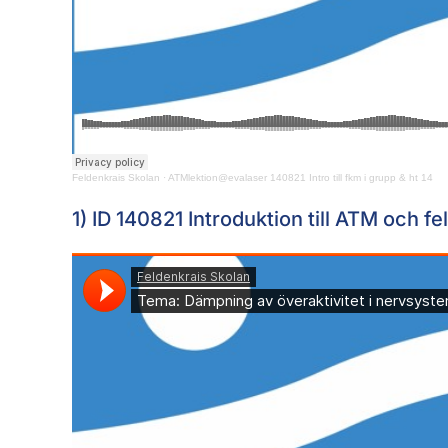
Feldenkrais Skolan
·
ATMlektion@evalaser 140821 Intro till fkm i grupp & ht 14
1) ID 140821 Introduktion till ATM och 