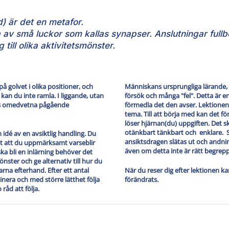
) är det en metafor.
 av små luckor som kallas synapser. Anslutningar fullb
till olika aktivitetsmönster.
å golvet i olika positioner, och
Människans ursprungliga lärande,
r kan du inte ramla. I liggande, utan
försök och många "fel". Detta är en
ns omedvetna pågående
förmedla det den avser. Lektionen 
tema. Till att börja med kan det för
löser hjärnan(du) uppgiften. Det s
otänkbart tänkbart och enklare. 
idé av en avsiktlig handling. Du
ansiktsdragen slätas ut och andn
et att du uppmärksamt varseblir
även om detta inte är rätt begrepp.
ka bli en inlärning behöver det
nster och ge alternativ till hur du
arna efterhand. Efter ett antal
När du reser dig efter lektionen k
era och med större lätthet följa
förändrats.
 råd att följa.