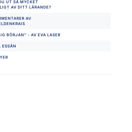
DU UT SÅ MYCKET
IGT AV DITT LÄRANDE?
MENTARER AV
ELDENKRAIS
IG BÖRJAN" - AV EVA LASER
L ESSÄN
TYER