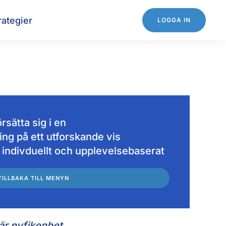
rategier
LOGGA IN
rsätta sig i en
ing på ett utforskande vis
t, indivduellt och upplevelsebaserat
TILLBAKA TILL MENYN
är nyfikenhet