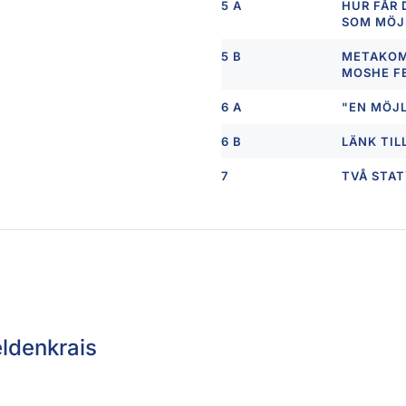
5 A
HUR FÅR 
SOM MÖJL
5 B
METAKOM
MOSHE F
6 A
"EN MÖJL
6 B
LÄNK TIL
7
TVÅ STA
eldenkrais