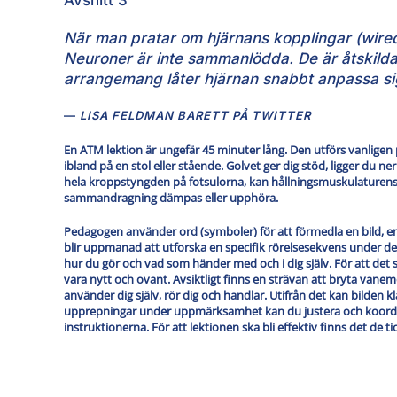
Avsnitt 3
När man pratar om hjärnans kopplingar (wired
Neuroner är inte sammanlödda. De är åtskilda
arrangemang låter hjärnan snabbt anpassa sig 
LISA FELDMAN BARETT PÅ TWITTER
En ATM lektion är ungefär 45 minuter lång. Den utförs vanligen p
ibland på en stol eller stående. Golvet ger dig stöd, ligger du ne
hela kroppstyngden på fotsulorna, kan hållningsmuskulature
sammandragning dämpas eller upphöra.
Pedagogen använder ord (symboler) för att förmedla en bild, en 
blir uppmanad att utforska en specifik rörelsesekvens under d
hur du gör och vad som händer med och i dig själv. För att det s
vara nytt och ovant. Avsiktligt finns en strävan att bryta vanemö
använder dig själv, rör dig och handlar. Utifrån det kan bilden kl
upprepningar under uppmärksamhet kan du justera och koordin
instruktionerna. För att lektionen ska bli effektiv finns det de tio