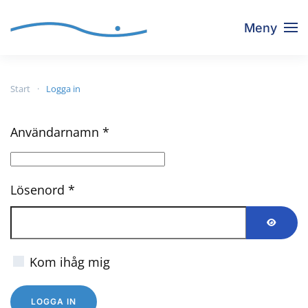
Meny
Skip to main content
Start
Logga in
Användarnamn
*
Lösenord
*
VISA L
Kom ihåg mig
LOGGA IN