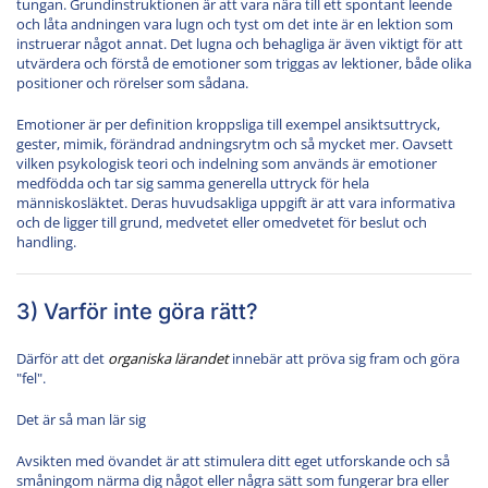
tungan. Grundinstruktionen är att vara nära till ett spontant leende
och låta andningen vara lugn och tyst om det inte är en lektion som
instruerar något annat. Det lugna och behagliga är även viktigt för att
utvärdera och förstå de emotioner som triggas av lektioner, både olika
positioner och rörelser som sådana.
Emotioner är per definition kroppsliga till exempel ansiktsuttryck,
gester, mimik, förändrad andningsrytm och så mycket mer. Oavsett
vilken psykologisk teori och indelning som används är emotioner
medfödda och tar sig samma generella uttryck för hela
människosläktet. Deras huvudsakliga uppgift är att vara informativa
och de ligger till grund, medvetet eller omedvetet för beslut och
handling.
3) Varför inte göra rätt?
Därför att det
organiska lärandet
innebär att pröva sig fram och göra
"fel".
Det är så man lär sig
Avsikten med övandet är att stimulera ditt eget utforskande och så
småningom närma dig något eller några sätt som fungerar bra eller