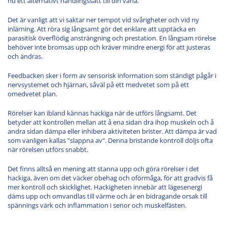
nu ett alternativt handlingssätt till din vana.
Det är vanligt att vi saktar ner tempot vid svårigheter och vid ny
inlärning. Att röra sig långsamt gör det enklare att upptäcka en
parasitisk överflödig ansträngning och prestation. En långsam rörelse
behöver inte bromsas upp och kräver mindre energi för att justeras
och ändras.
Feedbacken sker i form av sensorisk information som ständigt pågår i
nervsystemet och hjärnan, såväl på ett medvetet som på ett
omedvetet plan.
Rörelser kan ibland kännas hackiga när de utförs långsamt. Det
betyder att kontrollen mellan att å ena sidan dra ihop muskeln och å
andra sidan dämpa eller inhibera aktiviteten brister. Att dämpa är vad
som vanligen kallas "slappna av". Denna bristande kontroll döljs ofta
när rörelsen utförs snabbt.
Det finns alltså en mening att stanna upp och göra rörelser i det
hackiga, även om det väcker obehag och oförmåga, för att gradvis få
mer kontroll och skicklighet. Hackigheten innebär att lägesenergi
däms upp och omvandlas till värme och är en bidragande orsak till
spännings värk och inflammation i senor och muskelfästen.