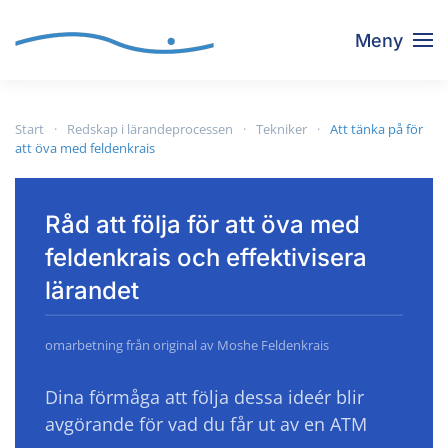
Meny
Skip to main content
Start
Redskap i lärandeprocessen
Tekniker
Att tänka på för
att öva med feldenkrais
Råd att följa för att öva med
feldenkrais och effektivisera
lärandet
omarbetning från original av Moshe Feldenkrais
Dina förmåga att följa dessa ideér blir
avgörande för vad du får ut av en ATM