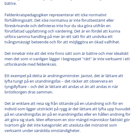
bättre.
Feldenkraispedagogiken representerar ett icke normativt
förhållningssätt. Det icke normativa är inte förutbestämt eller
föreskrivande och definieras inte hur du ska göra utifrån en
förutfattad uppfattning och värdering. Det är en fördel att kunna
utföra samma handling på mer än ett sätt för att undvika ett
tvångsmässigt beteende och för att möjliggöra en ökad valfrihet.
Det innebär inte att det inte finns sätt som är bättre och mer idealiskt
men det som vi vanligen lägger i begreppet "rätt" är inte verksamt i ett
utforskande med feldenkrais.
Ett exempel på detta är andningsmönster. Javisst, det är lättare att
lyfta tungt på en utandningsfas – det räcker att observera en
tyngdlyftare – och det är lättare att andas ut än att andas in när
bröstkorgen dras samman.
Det är enklare att resa sig från sittande på en utandning och för en
individ som ligger utsträckt på rygg är det lättare att lyfta upp huvudet
på en utandningsfas än på en inandningsfas eller en hållen andning för
att göra sig stark. Men eftersom en stor mängd människor faktiskt gör
tvärtom går det inte kategoriskt att utesluta det mönstret som
verksamt under särskilda omständigheter.