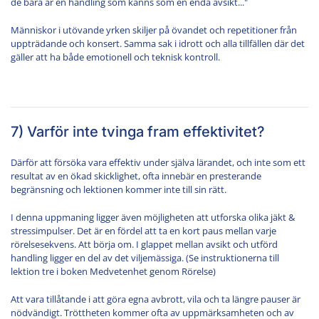
de bara är en handling som känns som en enda avsikt..."
Människor i utövande yrken skiljer på övandet och repetitioner från
uppträdande och konsert. Samma sak i idrott och alla tillfällen där det
gäller att ha både emotionell och teknisk kontroll.
7) Varför inte tvinga fram effektivitet?
Därför att försöka vara effektiv under själva lärandet, och inte som ett
resultat av en ökad skicklighet, ofta innebär en presterande
begränsning och lektionen kommer inte till sin rätt.
I denna uppmaning ligger även möjligheten att utforska olika jäkt &
stressimpulser. Det är en fördel att ta en kort paus mellan varje
rörelsesekvens. Att börja om. I glappet mellan avsikt och utförd
handling ligger en del av det viljemässiga. (Se instruktionerna till
lektion tre i boken Medvetenhet genom Rörelse)
Att vara tillåtande i att göra egna avbrott, vila och ta längre pauser är
nödvändigt. Tröttheten kommer ofta av uppmärksamheten och av