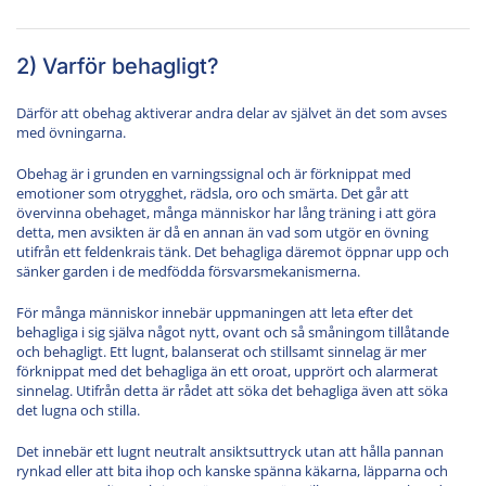
2) Varför behagligt?
Därför att obehag aktiverar andra delar av självet än det som avses
med övningarna.
Obehag är i grunden en varningssignal och är förknippat med
emotioner som otrygghet, rädsla, oro och smärta. Det går att
övervinna obehaget, många människor har lång träning i att göra
detta, men avsikten är då en annan än vad som utgör en övning
utifrån ett feldenkrais tänk. Det behagliga däremot öppnar upp och
sänker garden i de medfödda försvarsmekanismerna.
För många människor innebär uppmaningen att leta efter det
behagliga i sig själva något nytt, ovant och så småningom tillåtande
och behagligt. Ett lugnt, balanserat och stillsamt sinnelag är mer
förknippat med det behagliga än ett oroat, upprört och alarmerat
sinnelag. Utifrån detta är rådet att söka det behagliga även att söka
det lugna och stilla.
Det innebär ett lugnt neutralt ansiktsuttryck utan att hålla pannan
rynkad eller att bita ihop och kanske spänna käkarna, läpparna och