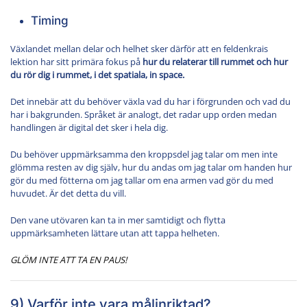
Timing
Växlandet mellan delar och helhet sker därför att en feldenkrais
lektion har sitt primära fokus på
hur du relaterar till rummet och hur
du rör dig i rummet, i det spatiala, in space.
Det innebär att du behöver växla vad du har i förgrunden och vad du
har i bakgrunden. Språket är analogt, det radar upp orden medan
handlingen är digital det sker i hela dig.
Du behöver uppmärksamma den kroppsdel jag talar om men inte
glömma resten av dig själv, hur du andas om jag talar om handen hur
gör du med fötterna om jag tallar om ena armen vad gör du med
huvudet. Är det detta du vill.
Den vane utövaren kan ta in mer samtidigt och flytta
uppmärksamheten lättare utan att tappa helheten.
GLÖM INTE ATT TA EN PAUS!
9) Varför inte vara målinriktad?