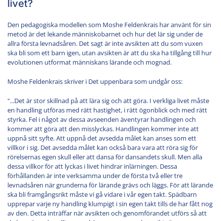
livet?
Den pedagogiska modellen som Moshe Feldenkrais har använt för sin
metod är det lekande människobarnet och hur det lär sig under de
allra första levnadsåren. Det sagt är inte avsikten att du som vuxen
ska bli som ett barn igen, utan avsikten är att du ska ha tillgång till hur
evolutionen utformat människans lärande och mognad.
Moshe Feldenkrais skriver i Det uppenbara som undgår oss:
"...Det är stor skillnad på att lära sig och att göra. I verkliga livet måste
en handling utföras med rätt hastighet, i rätt ögonblick och med rätt
styrka. Fel i något av dessa avseenden äventyrar handlingen och
kommer att göra att den misslyckas. Handlingen kommer inte att
uppnå sitt syfte. Att uppnå det avsedda målet kan anses som ett
villkor i sig. Det avsedda målet kan också bara vara att röra sig för
rörelsernas egen skull eller att dansa för dansandets skull. Men alla
dessa villkor för att lyckas i livet hindrar inlärningen. Dessa
förhållanden är inte verksamma under de första två eller tre
levnadsåren när grunderna för lärande grävs och läggs. För att lärande
ska bli framgångsrikt måste vi gå vidare i vår egen takt. Spädbarn
upprepar varje ny handling klumpigt i sin egen takt tills de har fått nog
av den. Detta inträffar när avsikten och genomförandet utförs så att