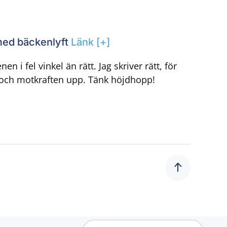
med bäckenlyft
Länk [+]
en i fel vinkel än rätt. Jag skriver rätt, för
r och motkraften upp. Tänk höjdhopp!