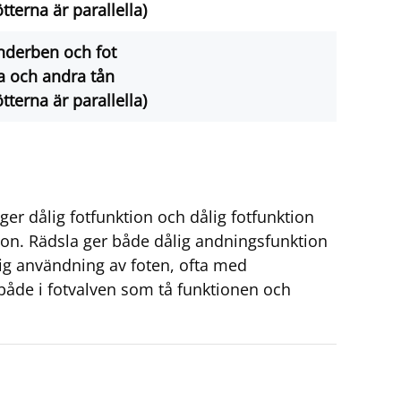
ötterna är parallella)
nderben och fot
a och andra tån
ötterna är parallella)
er dålig fotfunktion och dålig fotfunktion
ion. Rädsla ger både dålig andningsfunktion
ig användning av foten, ofta med
 både i fotvalven som tå funktionen och