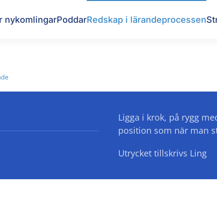
r nykomlingar
Poddar
Redskap i lärandeprocessen
St
nde
Ligga i krok, på rygg m
position som när man s
Utrycket tillskrivs Ling