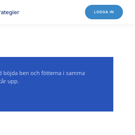
rategier
LOGGA IN
ed böjda ben och fötterna i samma
tår upp.