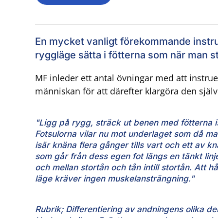
En mycket vanligt förekommande instrukt
ryggläge sätta i fötterna som när man stå
MF inleder ett antal övningar med att instru
människan för att därefter klargöra den sjä
"Ligg på rygg, sträck ut benen med fötterna 
Fotsulorna vilar nu mot underlaget som då ma
isär knäna flera gånger tills vart och ett av k
som går från dess egen fot längs en tänkt lin
och mellan stortån och tån intill stortån. Att h
läge kräver ingen muskelansträngning."
Rubrik; Differentiering av andningens olika de