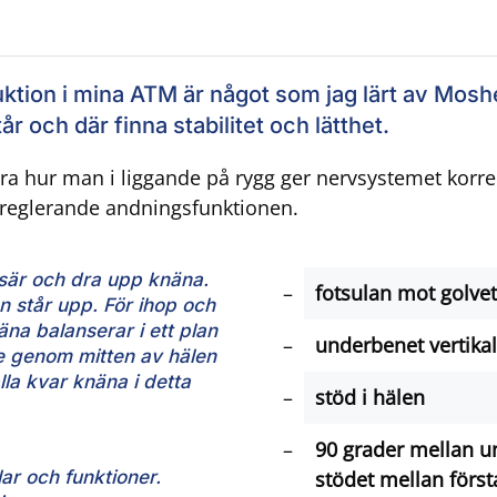
ion i mina ATM är något som jag lärt av Moshe 
r och där finna stabilitet och lätthet.
era hur man i liggande på rygg ger nervsystemet korr
lvreglerande andningsfunktionen.
isär och dra upp knäna.
fotsulan mot golvet
n står upp. För ihop och
näna balanserar i ett plan
underbenet vertikal
je genom mitten av hälen
ålla kvar knäna i detta
stöd i hälen
90 grader mellan u
lar och funktioner.
stödet mellan först