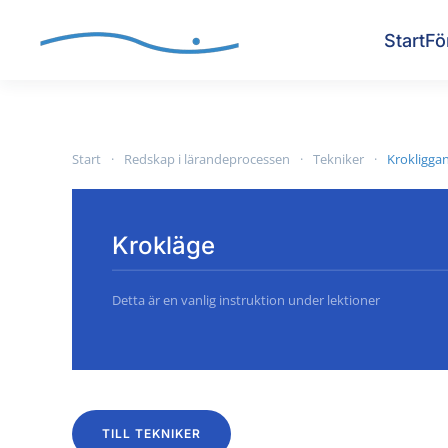
Start
Fö
Skip to main content
Start
Redskap i lärandeprocessen
Tekniker
Krokligga
Krokläge
Detta är en vanlig instruktion under lektioner
TILL TEKNIKER