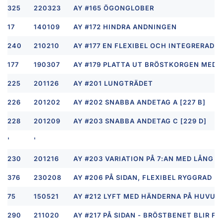
325
220323
AY #165 ÖGONGLOBER
17
140109
AY #172 HINDRA ANDNINGEN
240
210210
AY #177 EN FLEXIBEL OCH INTEGRERAD R
177
190307
AY #179 PLATTA UT BRÖSTKORGEN MED
225
201126
AY #201 LUNGTRÄDET
226
201202
AY #202 SNABBA ANDETAG A [227 B]
228
201209
AY #203 SNABBA ANDETAG C [229 D]
'
'
230
201216
AY #203 VARIATION PÅ 7:AN MED LÅNG V
376
230208
AY #206 PÅ SIDAN, FLEXIBEL RYGGRAD
75
150521
AY #212 LYFT MED HÄNDERNA PÅ HUVUDE
290
211020
AY #217 PÅ SIDAN - BRÖSTBENET BLIR FL