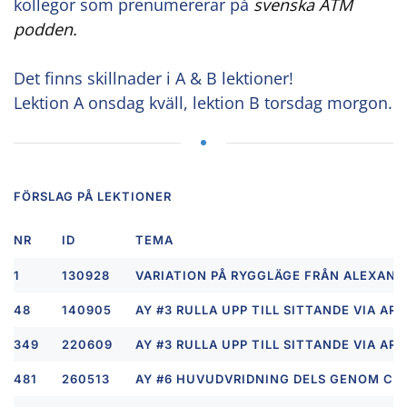
kollegor som prenumererar på
svenska ATM
podden.
Det finns skillnader i A & B lektioner!
Lektion A onsdag kväll, lektion B torsdag morgon.
FÖRSLAG PÅ LEKTIONER
NR
ID
TEMA
1
130928
VARIATION PÅ RYGGLÄGE FRÅN ALEXAND
48
140905
AY #3 RULLA UPP TILL SITTANDE VIA A
349
220609
AY #3 RULLA UPP TILL SITTANDE VIA A
481
260513
AY #6
HUVUDVRIDNING DELS GENOM CE