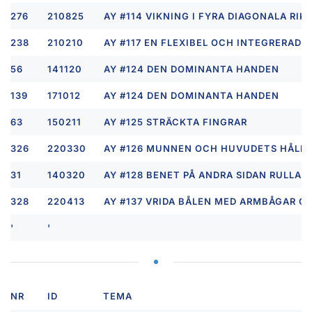
276
210825
AY #114 VIKNING I FYRA DIAGONALA RIKT
238
210210
AY #117 EN FLEXIBEL OCH INTEGRERAD 
56
141120
AY #124 DEN DOMINANTA HANDEN
139
171012
AY #124 DEN DOMINANTA HANDEN
63
150211
AY #125 STRÄCKTA FINGRAR
326
220330
AY #126 MUNNEN OCH HUVUDETS HÅLIGH
31
140320
AY #128 BENET PÅ ANDRA SIDAN RULLA 
328
220413
AY #137 VRIDA BÅLEN MED ARMBÅGAR OC
'
'
NR
ID
TEMA