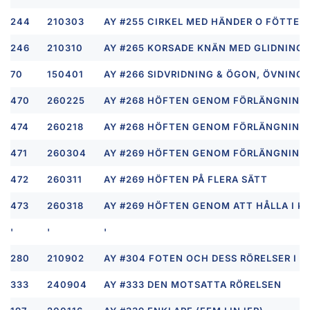
244
210303
AY #255 CIRKEL MED HÄNDER O FÖTTER 
246
210310
AY #265 KORSADE KNÄN MED GLIDNING 
70
150401
AY #266 SIDVRIDNING & ÖGON, ÖVNING 
470
260225
AY #268 HÖFTEN GENOM FÖRLÄNGNING
474
260218
AY #268 HÖFTEN GENOM FÖRLÄNGNING
471
260304
AY #269 HÖFTEN GENOM FÖRLÄNGNING
472
260311
AY #269 HÖFTEN PÅ FLERA SÄTT
473
260318
AY #269 HÖFTEN GENOM ATT HÅLLA I K
'
'
'
280
210902
AY #304 FOTEN OCH DESS RÖRELSER I R
333
240904
AY #333 DEN MOTSATTA RÖRELSEN