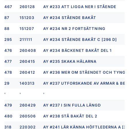
467
260128
AY #233 ATT LIGGA NER I STÅENDE
87
151203
AY #234 STÅENDE BAKÅT
88
151207
AY #234 NR 2 FORTSÄTTNING
295
211111
AY #234 STÅENDE BAKÅT C [296 D]
476
260408
AY #234 BÄCKENET BAKÅT DEL 1
477
260415
AY #235 SKAKA HÄLARNA
478
260412
AY #236 MER OM STÅENDET OCH TYNG
29
140313
AY #237 UTFORSKANDE AV ARMAR & BE
'
'
'
479
260429
AY #237 I SIN FULLA LÄNGD
480
260506
AY #238 STÅ BAKÅT DEL 2
318
220302
AY #241 LÄR KÄNNA HÖFTLEDERNA A [31