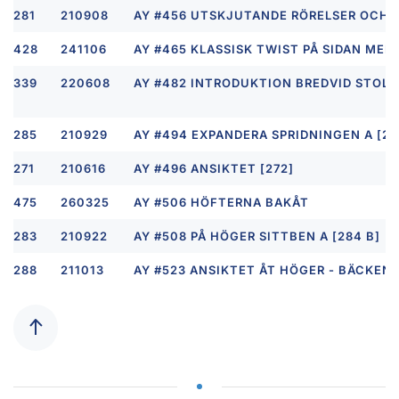
281
210908
AY #456 UTSKJUTANDE RÖRELSER OCH B
428
241106
AY #465 KLASSISK TWIST PÅ SIDAN ME
339
220608
AY #482 INTRODUKTION BREDVID STOL (
285
210929
AY #494 EXPANDERA SPRIDNINGEN A [286
271
210616
AY #496 ANSIKTET [272]
475
260325
AY #506 HÖFTERNA BAKÅT
283
210922
AY #508 PÅ HÖGER SITTBEN A [284 B]
288
211013
AY #523 ANSIKTET ÅT HÖGER - BÄCKENR