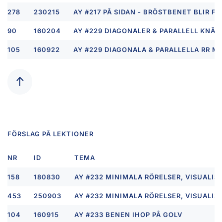
278
230215
AY #217 PÅ SIDAN - BRÖSTBENET BLIR FL
90
160204
AY #229 DIAGONALER & PARALLELL KNÄ 
105
160922
AY #229 DIAGONALA & PARALLELLA RR 
FÖRSLAG PÅ LEKTIONER
NR
ID
TEMA
158
180830
AY #232 MINIMALA RÖRELSER, VISUALIS
453
250903
AY #232 MINIMALA RÖRELSER, VISUALIS
104
160915
AY #233 BENEN IHOP PÅ GOLV