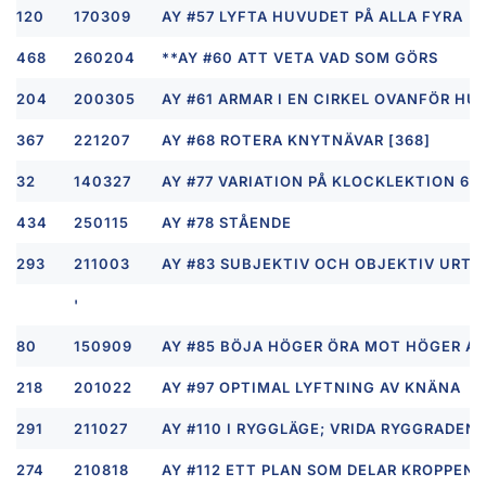
120
170309
AY #57 LYFTA HUVUDET PÅ ALLA FYRA
468
260204
**AY #60 ATT VETA VAD SOM GÖRS
204
200305
AY #61 ARMAR I EN CIRKEL OVANFÖR H
367
221207
AY #68 ROTERA KNYTNÄVAR [368]
32
140327
AY #77 VARIATION PÅ KLOCKLEKTION 6 
434
250115
AY #78 STÅENDE
293
211003
AY #83 SUBJEKTIV OCH OBJEKTIV URTA
'
80
150909
AY #85 BÖJA HÖGER ÖRA MOT HÖGER AX
218
201022
AY #97 OPTIMAL LYFTNING AV KNÄNA
291
211027
AY #110 I RYGGLÄGE; VRIDA RYGGRADEN 
274
210818
AY #112 ETT PLAN SOM DELAR KROPPEN A