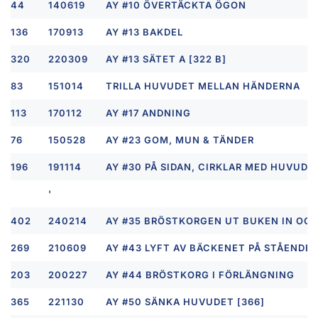
44
140619
AY #10 ÖVERTÄCKTA ÖGON
136
170913
AY #13 BAKDEL
320
220309
AY #13 SÄTET A [322 B]
83
151014
TRILLA HUVUDET MELLAN HÄNDERNA
113
170112
AY #17 ANDNING
76
150528
AY #23 GOM, MUN & TÄNDER
196
191114
AY #30 PÅ SIDAN, CIRKLAR MED HUVUD
'
402
240214
AY #35 BRÖSTKORGEN UT BUKEN IN OCH
269
210609
AY #43 LYFT AV BÄCKENET PÅ STÅENDE 
203
200227
AY #44 BRÖSTKORG I FÖRLÄNGNING
365
221130
AY #50 SÄNKA HUVUDET [366]