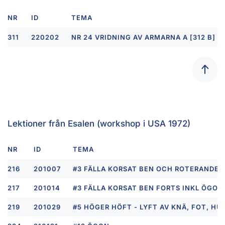
NR
ID
TEMA
311
220202
NR 24 VRIDNING AV ARMARNA A [312 B]
Lektioner från Esalen (workshop i USA 1972)
NR
ID
TEMA
216
201007
#3 FÄLLA KORSAT BEN OCH ROTERANDE 
217
201014
#3 FÄLLA KORSAT BEN FORTS INKL ÖGON
219
201029
#5 HÖGER HÖFT - LYFT AV KNÄ, FOT, H