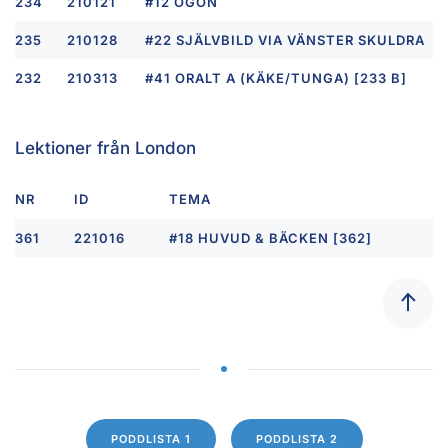
234
210121
#12 ÖGON
235
210128
#22 SJÄLVBILD VIA VÄNSTER SKULDRA
232
210313
#41 ORALT A (KÄKE/TUNGA) [233 B]
Lektioner från London
NR
ID
TEMA
361
221016
#18 HUVUD & BÄCKEN [362]
PODDLISTA 1
PODDLISTA 2