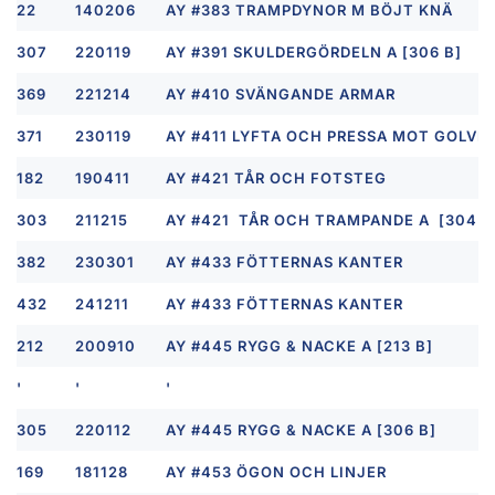
22
140206
AY #383 TRAMPDYNOR M BÖJT KNÄ
307
220119
AY #391 SKULDERGÖRDELN A [306 B]
369
221214
AY #410 SVÄNGANDE ARMAR
371
230119
AY #411 LYFTA OCH PRESSA MOT GOLVE
182
190411
AY #421 TÅR OCH FOTSTEG
303
211215
AY #421 TÅR OCH TRAMPANDE A [304 B
382
230301
AY #433 FÖTTERNAS KANTER
432
241211
AY #433 FÖTTERNAS KANTER
212
200910
AY #445 RYGG & NACKE A [213 B]
'
'
'
305
220112
AY #445 RYGG & NACKE A [306 B]
169
181128
AY #453 ÖGON OCH LINJER