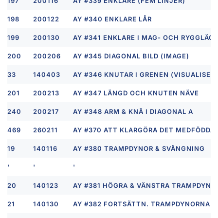
197
200116
AY #339 ENKLARE (FEM LINJER)
198
200122
AY #340 ENKLARE LÅR
199
200130
AY #341 ENKLARE I MAG- OCH RYGGLÄG
200
200206
AY #345 DIAGONAL BILD (IMAGE)
33
140403
AY #346 KNUTAR I GRENEN (VISUALISER
201
200213
AY #347 LÄNGD OCH KNUTEN NÄVE
240
200217
AY #348 ARM & KNÄ I DIAGONAL A
469
260211
AY #370 ATT KLARGÖRA DET MEDFÖDDA 
19
140116
AY #380 TRAMPDYNOR & SVÄNGNING
'
'
'
20
140123
AY #381 HÖGRA & VÄNSTRA TRAMPDYNO
21
140130
AY #382 FORTSÄTTN. TRAMPDYNORNA